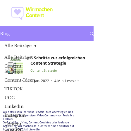
Blog
Alle Beiträge
Alle Beiträge
6 Schritte zur erfolgreichen
Content Strategie
Content
Content Strategie
Strategie
Content-Ideen
9. Jan. 2022
4 Min. Lesezeit
TIKTOK
UGC
LinkedIn
Wir entwickeln individuelle Social Media Strategien und
Instagram
produzieren hochwertigen Video-Content – von Reels bis
TikToks.
Ob Social Recruiting, Content-Coaching oder laufende
Content
Betreuung: Wir machen dein Unternehmen sichtbar auf
Creation
Instagram, TikTok & LinkedIn.