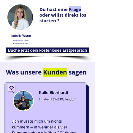
Du hast eine
Frage
oder willst direkt los
starten ?
Isabelle Wurm
Inhaberin & Dein
Ansprechpartner
Buche jetzt dein kostenloses Erstgespräch
Was unsere
Kunden
sagen