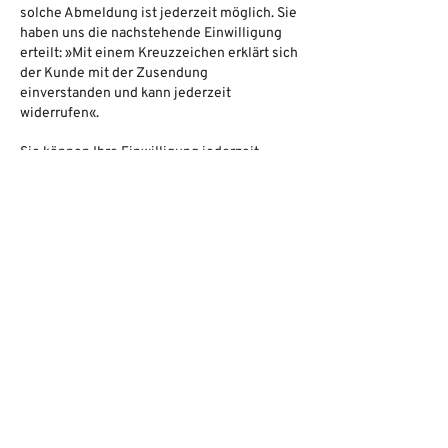
solche Abmeldung ist jederzeit möglich. Sie
haben uns die nachstehende Einwilligung
erteilt: »Mit einem Kreuzzeichen erklärt sich
der Kunde mit der Zusendung
einverstanden und kann jederzeit
widerrufen«.
Sie können Ihre Einwilligung jederzeit
widerrufen indem Sie sich vom Newsletter
abmelden. Das kann geschehen per Fax, E-
Mail, telefonisch, per Post oder im
Kundenkonto.
§ 6 Auskunftsrecht
Ihnen steht ein Recht zur unentgeltlichen
Auskunftserteilung über Ihre bei uns
gespeicherten Daten zu. Ebenfalls haben
Sie ggfs. ein Recht auf Berichtigung,
Sperrung oder Löschung der Daten.
Verantwortliche Stelle für die
Datenverarbeitung: