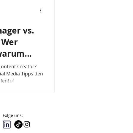
ager vs.
: Wer
warum
ig?
Content Creator?
cial Media Tipps den
fen! ✅
Folge uns: