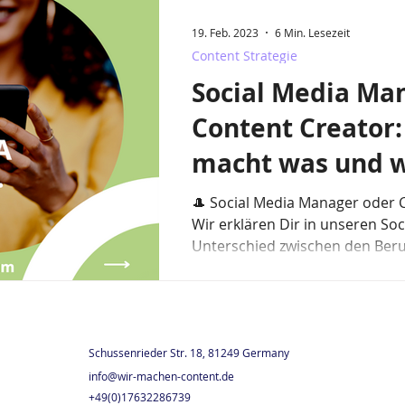
19. Feb. 2023
6 Min. Lesezeit
Content Strategie
Social Media Man
Content Creator
macht was und 
sind beide wicht
🎩 Social Media Manager oder 
Wir erklären Dir in unseren So
Unterschied zwischen den Beru
Schussenrieder Str. 18, 81249 Germany
info@wir-machen-content.de
+49(0)17632286739