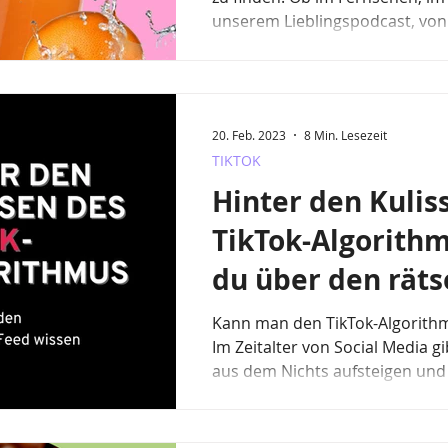
unserem Lieblingspodcast, von 
20. Feb. 2023
8 Min. Lesezeit
TIKTOK
Hinter den Kulis
TikTok-Algorith
du über den räts
Feed wissen mus
Kann man den TikTok-Algorith
Im Zeitalter von Social Media gi
aus dem Nichts aufsteigen und d