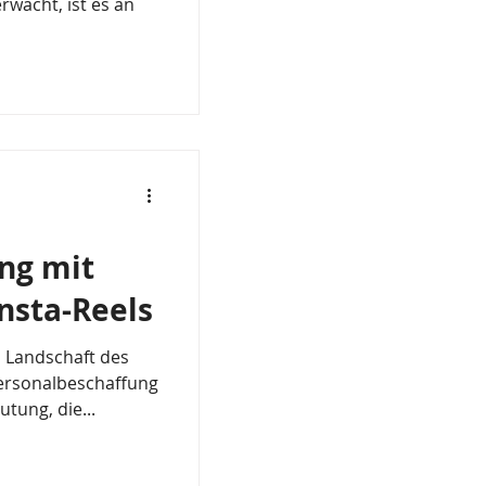
wacht, ist es an
ng mit
Insta-Reels
n Landschaft des
Personalbeschaffung
tung, die...