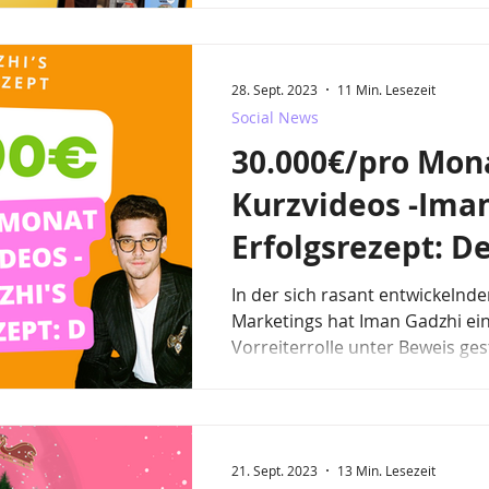
28. Sept. 2023
11 Min. Lesezeit
Social News
30.000€/pro Mona
Kurzvideos -Iman
Erfolgsrezept: D
zum Digitalmark
In der sich rasant entwickelnde
Marketings hat Iman Gadzhi einmal mehr seine
Maestro
Vorreiterrolle unter Beweis geste
21. Sept. 2023
13 Min. Lesezeit