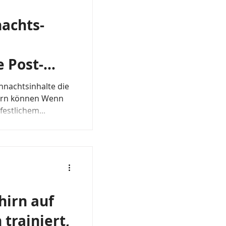
achts-
 Post-
sttage
ihnachtsinhalte die
ern können Wenn
festlichem...
hirn auf
trainiert,