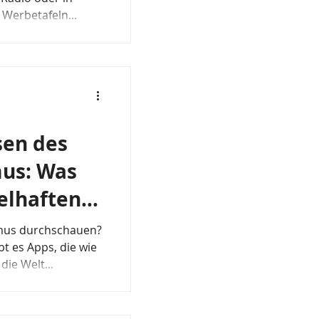
Werbetafeln...
sen des
mus: Was
elhaften
st
mus durchschauen?
bt es Apps, die wie
ie Welt...