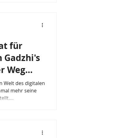
t für
 Gadzhi's
er Weg
eting-
n Welt des digitalen
llt....