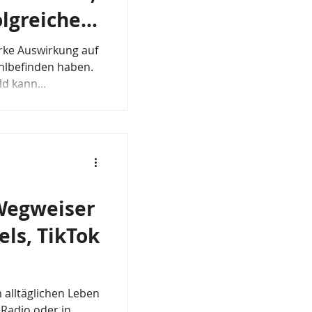
lgreicher
rke Auswirkung auf
hlbefinden haben.
d kann...
Wegweiser
els, TikTok
 alltäglichen Leben
 Radio oder in