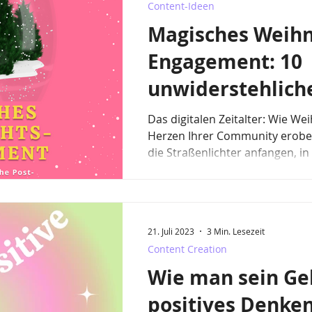
Content-Ideen
Magisches Weihn
Engagement: 10
unwiderstehliche
Ideen für die Fe
Das digitalen Zeitalter: Wie We
Herzen Ihrer Community erob
die Straßenlichter anfangen, in 
21. Juli 2023
3 Min. Lesezeit
Content Creation
Wie man sein Ge
positives Denken 