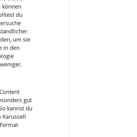
m können 
lltest du 
Versuche 
ständlicher 
den, um sie 
 in den 
logie 
weniger.
Content 
esonders gut 
So kannst du 
 Karussell 
 Format 