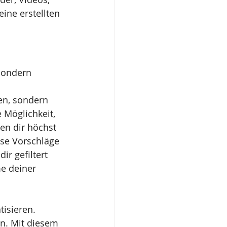
ine erstellten 
sondern 
en, sondern 
 Möglichkeit, 
n dir höchst 
ese Vorschläge 
r gefiltert 
e deiner 
isieren. 
n. Mit diesem 