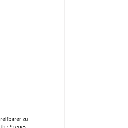
eifbarer zu 
 the Scenes 