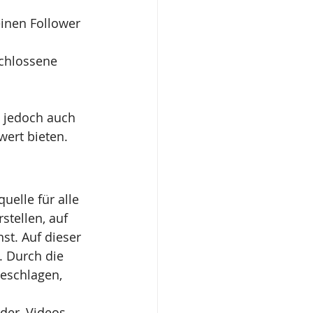
inen Follower 
schlossene 
t jedoch auch 
wert bieten.
uelle für alle 
tellen, auf 
st. Auf dieser 
. Durch die 
eschlagen, 
der, Videos, 