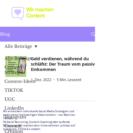
Blog
Alle Beiträge
Alle Beiträge
Geld verdienen, während du
schläfst: Der Traum vom passiven
Content
Einkommen
Strategie
1. Dez. 2022
5 Min. Lesezeit
Content-Ideen
TIKTOK
UGC
LinkedIn
Wir entwickeln individuelle Social Media Strategien und
produzieren hochwertigen Video-Content – von Reels bis
Instagram
TikToks.
Ob Social Recruiting, Content-Coaching oder laufende
Content
Betreuung: Wir machen dein Unternehmen sichtbar auf
Instagram, TikTok & LinkedIn.
Creation